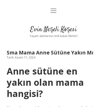
menüyü
Anasayfa
aç
Gizlilik Politikası
Evin Neşeli Köşesi
Yasal Uyarı
Yaşam alanlarına renk katan fikirler!
Hakkımızda
Sma Mama Anne Sütüne Yakın Mı
Tarih: Kasım 17, 2024
Anne sütüne en
yakın olan mama
hangisi?