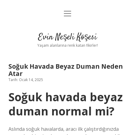
menüyü
Anasayfa
aç
Gizlilik Politikası
Evin Neşeli Köşesi
Yasal Uyarı
Yaşam alanlarına renk katan fikirler!
Hakkımızda
Soğuk Havada Beyaz Duman Neden
Atar
Tarih: Ocak 14, 2025
Soğuk havada beyaz
duman normal mi?
Aslında soğuk havalarda, aracı ilk çalıştırdığınızda