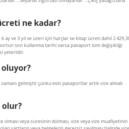
 olanlar. …Seyahat sigortası olmayanlar. …Çıkış yasağı.Daha
ücreti ne kadar?
6 ay ve 3 yıl ve üzeri için harçlar ve kitap ücreti dahil 2.429,3
ortun son kullanma tarihi varsa pasaport isim değişikliği
 yeterlidir.
 oluyor?
zamanı gelmiştir çünkü eski pasaportlar artık vize almak
 olur?
 olması veya süresinin dolması, vize veya vize muafiyetinin
olan şartların veya belgelerin geçersiz sayılması halinde vize