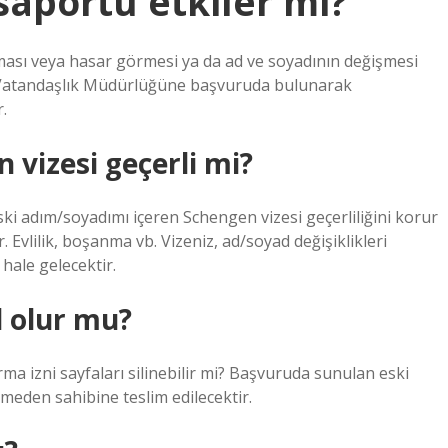
saportu etkiler mi?
nması veya hasar görmesi ya da ad ve soyadının değişmesi
e Vatandaşlık Müdürlüğüne başvuruda bulunarak
.
vizesi geçerli mi?
ki adım/soyadımı içeren Schengen vizesi geçerliliğini korur
Evlilik, boşanma vb. Vizeniz, ad/soyad değişiklikleri
hale gelecektir.
l olur mu?
a izni sayfaları silinebilir mi? Başvuruda sunulan eski
lmeden sahibine teslim edilecektir.