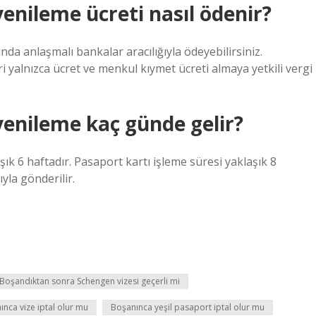
yenileme ücreti nasıl ödenir?
ında anlaşmalı bankalar aracılığıyla ödeyebilirsiniz.
eri yalnızca ücret ve menkul kıymet ücreti almaya yetkili vergi
 yenileme kaç günde gelir?
ık 6 haftadır. Pasaport kartı işleme süresi yaklaşık 8
ıyla gönderilir.
Boşandıktan sonra Schengen vizesi geçerli mi
ınca vize iptal olur mu
Boşanınca yeşil pasaport iptal olur mu