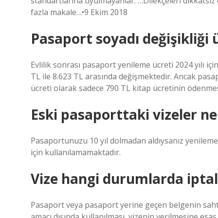
standartlarına uyulmayanlar. …Dilekçeleri dikkatsiz
fazla makale…•9 Ekim 2018
Pasaport soyadı değişikliği 
Evlilik sonrası pasaport yenileme ücreti 2024 yılı için 
TL ile 8.623 TL arasında değişmektedir. Ancak pasap
ücreti olarak sadece 790 TL kitap ücretinin ödenmesi
Eski pasaporttaki vizeler ne
Pasaportunuzu 10 yıl dolmadan aldıysanız yenileme 
için kullanılamamaktadır.
Vize hangi durumlarda iptal
Pasaport veya pasaport yerine geçen belgenin sahte
amacı dışında kullanılması, vizenin verilmesine esas 