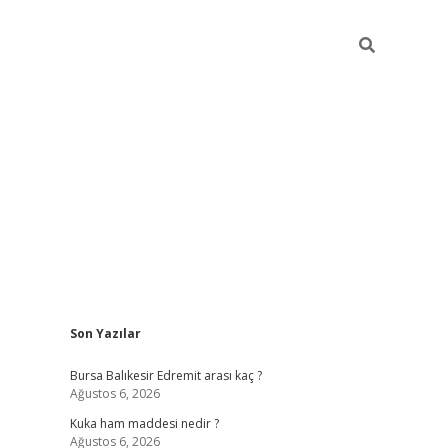
Sidebar
Son Yazılar
https://www.tulipbe
Bursa Balıkesir Edremit arası kaç ?
Ağustos 6, 2026
Kuka ham maddesi nedir ?
Ağustos 6, 2026