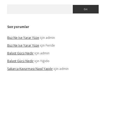
Arama
Son yorumlar
Buz Ne Işe Yarar Yüze
için
admin
Buz Ne Işe Yarar Yüze
için
Feride
Balast Gücü Nedir
için
admin
Balast Gücü Nedir
için
Yiğido
Sakarca Kavurması Nasıl Yapılır
için
admin
https://www.tulipbet.online/