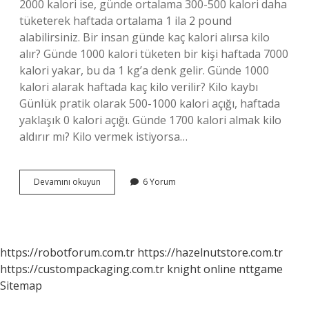
2000 kalori ise, günde ortalama 300-500 kalori daha
tüketerek haftada ortalama 1 ila 2 pound
alabilirsiniz. Bir insan günde kaç kalori alırsa kilo
alır? Günde 1000 kalori tüketen bir kişi haftada 7000
kalori yakar, bu da 1 kg’a denk gelir. Günde 1000
kalori alarak haftada kaç kilo verilir? Kilo kaybı
Günlük pratik olarak 500-1000 kalori açığı, haftada
yaklaşık 0 kalori açığı. Günde 1700 kalori almak kilo
aldırır mı? Kilo vermek istiyorsa…
Günde
Devamını okuyun
6 Yorum
1500
Kalori
Kilo
Aldırır
Mı
https://robotforum.com.tr
https://hazelnutstore.com.tr
https://custompackaging.com.tr
knight online
nttgame
Sitemap