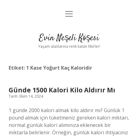
menüyü
Anasayfa
aç
Gizlilik Politikası
Evin Neşeli Köşesi
Yasal Uyarı
Yaşam alanlarına renk katan fikirler!
Hakkımızda
Etiket:
1 Kase Yoğurt Kaç Kaloridir
Günde 1500 Kalori Kilo Aldırır Mı
Tarih: Ekim 14, 2024
1 günde 2000 kalori almak kilo aldırır mı? Günlük 1
pound almak için tüketmeniz gereken kalori miktarı,
normal günlük kalori alımınıza eklenecek bir
miktarla belirlenir. Örneğin, günlük kalori ihtiyacınız