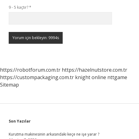
9 - 5 kaçtır?
*
https://robotforum.com.tr
https://hazelnutstore.com.tr
https://custompackaging.com.tr
knight online
nttgame
Sitemap
Sidebar
Son Yazılar
Kurutma makinesinin arkasındaki keçe ne işe yarar ?