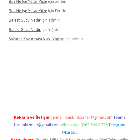
Buz Ne Işe Yarar Yüze
için
admin
Buz Ne Işe Yarar Yüze
için
Feride
Balast Gücü Nedir
için
admin
Balast Gücü Nedir
için
Yiğido
Sakarca Kavurması Nasıl Yapılır
için
admin
t.online/
Reklam ve İletişim:
E-mail:
backlinkpaneli@gmail.com
Teams:
forumhizmeti@gmail.com
Whatsapp: 0262 606 0 726
Telegram:
@karabul
Yasal Uyarı:
Sitemiz, 5651 Sayılı Kanun gereğince Bilgi Teknolojileri