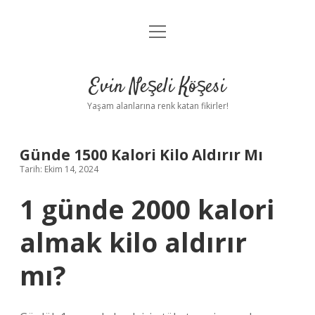
menüyü
Anasayfa
aç
Gizlilik Politikası
Evin Neşeli Köşesi
Yasal Uyarı
Yaşam alanlarına renk katan fikirler!
Hakkımızda
Günde 1500 Kalori Kilo Aldırır Mı
Tarih: Ekim 14, 2024
1 günde 2000 kalori
almak kilo aldırır
mı?