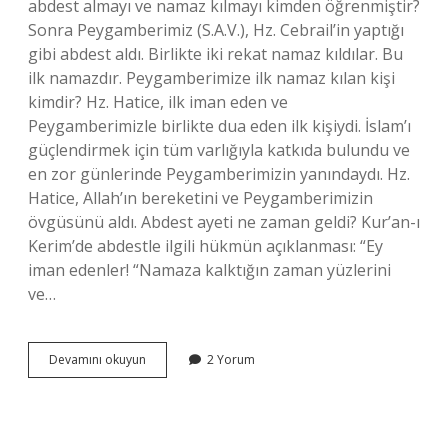
abdest almayı ve namaz kılmayı kimden öğrenmiştir?
Sonra Peygamberimiz (S.A.V.), Hz. Cebrail’in yaptığı
gibi abdest aldı. Birlikte iki rekat namaz kıldılar. Bu
ilk namazdır. Peygamberimize ilk namaz kılan kişi
kimdir? Hz. Hatice, ilk iman eden ve
Peygamberimizle birlikte dua eden ilk kişiydi. İslam’ı
güçlendirmek için tüm varlığıyla katkıda bulundu ve
en zor günlerinde Peygamberimizin yanındaydı. Hz.
Hatice, Allah’ın bereketini ve Peygamberimizin
övgüsünü aldı. Abdest ayeti ne zaman geldi? Kur’an-ı
Kerim’de abdestle ilgili hükmün açıklanması: “Ey
iman edenler! “Namaza kalktığın zaman yüzlerini
ve…
Peygamber
Devamını okuyun
2 Yorum
Efendimize
Abdest
Almayı
Kim