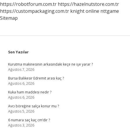
Öğretti
https://robotforum.com.tr
https://hazelnutstore.com.tr
https://custompackaging.com.tr
knight online
nttgame
Sitemap
Sidebar
Son Yazılar
Kurutma makinesinin arkasındaki keçe ne işe yarar ?
Ağustos 7, 2026
Bursa Balıkesir Edremit arası kaç ?
Ağustos 6, 2026
Kuka ham maddesi nedir ?
Ağustos 6, 2026
Avcı böreğine salça konur mu ?
Ağustos 5, 2026
6 numara saç kaç cm’dir ?
Ağustos 3, 2026