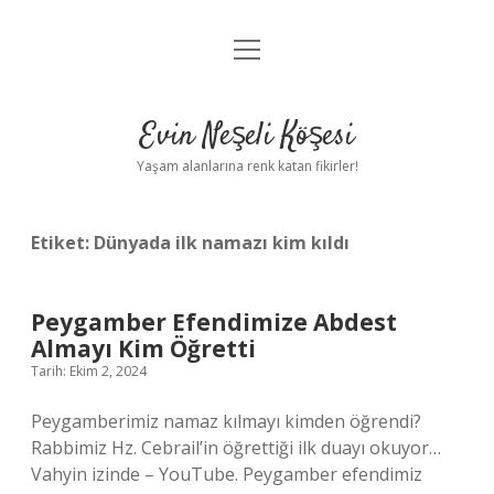
menüyü
Anasayfa
aç
Gizlilik Politikası
Evin Neşeli Köşesi
Yasal Uyarı
Yaşam alanlarına renk katan fikirler!
Hakkımızda
Etiket:
Dünyada ilk namazı kim kıldı
Peygamber Efendimize Abdest
Almayı Kim Öğretti
Tarih: Ekim 2, 2024
Peygamberimiz namaz kılmayı kimden öğrendi?
Rabbimiz Hz. Cebrail’in öğrettiği ilk duayı okuyor…
Vahyin izinde – YouTube. Peygamber efendimiz