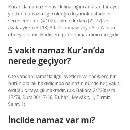
Kuran’da namazın nasıl kılınacağını anlatan bir ayet
yoktur; namazla ilgili olduğu düşünülen ifadeler
secde ederken (4:102), rükû ederken (22:77) ve
ayaktayken (3:113) Allah’ı anmayı veya Allah’a dua
etmeyi anlatır. Hadislere göre namaz dinin direğidir.
5 vakit namaz Kur’an’da
nerede geçiyor?
Öte yandan namazla ilgili âyetlere ve hadislere bir
bütün olarak bakıldığında namazın günde beş vakit
olduğu ortaya çıkmaktadır. (bk. Bakara 2/238; İsrâ
17/78; Rum 30/17-18; Buhârî, Mevâkit, 1, Tirmizî,
Salat, 1)
İncilde namaz var mı?