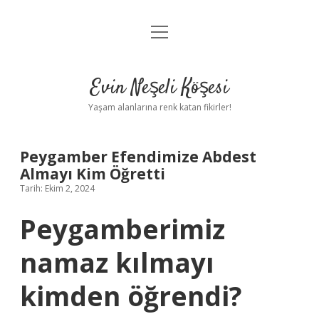
menüyü
Anasayfa
aç
Gizlilik Politikası
Evin Neşeli Köşesi
Yasal Uyarı
Yaşam alanlarına renk katan fikirler!
Hakkımızda
Peygamber Efendimize Abdest
Almayı Kim Öğretti
Tarih: Ekim 2, 2024
Peygamberimiz
namaz kılmayı
kimden öğrendi?