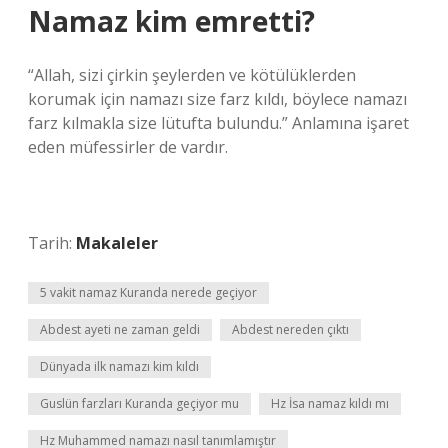
Namaz kim emretti?
“Allah, sizi çirkin şeylerden ve kötülüklerden
korumak için namazı size farz kıldı, böylece namazı
farz kılmakla size lütufta bulundu.” Anlamına işaret
eden müfessirler de vardır.
Tarih:
Makaleler
5 vakit namaz Kuranda nerede geçiyor
Abdest ayeti ne zaman geldi
Abdest nereden çıktı
Dünyada ilk namazı kim kıldı
Guslün farzları Kuranda geçiyor mu
Hz İsa namaz kıldı mı
Hz Muhammed namazı nasıl tanımlamıştır