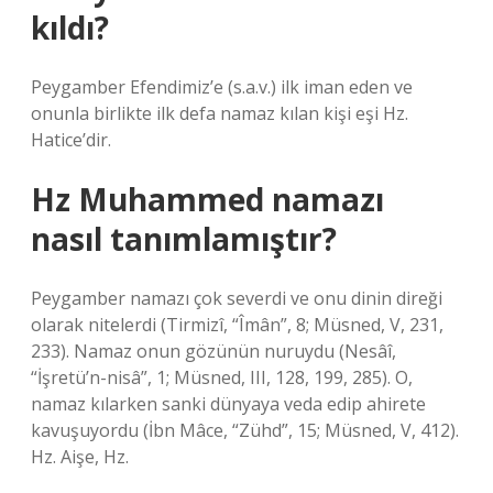
kıldı?
Peygamber Efendimiz’e (s.a.v.) ilk iman eden ve
onunla birlikte ilk defa namaz kılan kişi eşi Hz.
Hatice’dir.
Hz Muhammed namazı
nasıl tanımlamıştır?
Peygamber namazı çok severdi ve onu dinin direği
olarak nitelerdi (Tirmizî, “Îmân”, 8; Müsned, V, 231,
233). Namaz onun gözünün nuruydu (Nesâî,
“İşretü’n-nisâ”, 1; Müsned, III, 128, 199, 285). O,
namaz kılarken sanki dünyaya veda edip ahirete
kavuşuyordu (İbn Mâce, “Zühd”, 15; Müsned, V, 412).
Hz. Aişe, Hz.