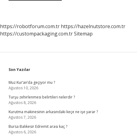
https://robotforum.com.tr
https://hazelnutstore.com.tr
https://custompackaging.com.tr
Sitemap
Sidebar
Son Yazılar
Muz Kur’an’da geçiyor mu ?
Ağustos 10, 2026
Turşu zehirlenmesi belirtileri nelerdir ?
Ağustos 8, 2026
Kurutma makinesinin arkasındaki keçe ne işe yarar ?
Ağustos 7, 2026
Bursa Balıkesir Edremit arası kaç ?
Ağustos 6, 2026