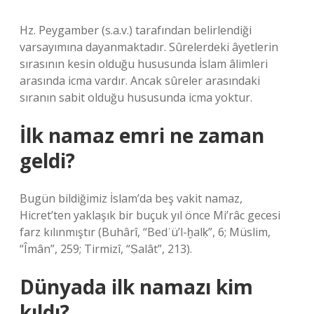
Hz. Peygamber (s.a.v.) tarafından belirlendiği
varsayımına dayanmaktadır. Sûrelerdeki âyetlerin
sırasının kesin olduğu hususunda İslam âlimleri
arasında icma vardır. Ancak sûreler arasındaki
sıranın sabit olduğu hususunda icma yoktur.
İlk namaz emri ne zaman
geldi?
Bugün bildiğimiz İslam’da beş vakit namaz,
Hicret’ten yaklaşık bir buçuk yıl önce Mi’râc gecesi
farz kılınmıştır (Buhârî, “Bedʾü’l-ḫalḳ”, 6; Müslim,
“Îmân”, 259; Tirmizî, “Ṣalât”, 213).
Dünyada ilk namazı kim
kıldı?