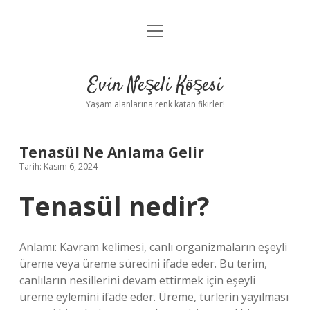
menüyü
Anasayfa
aç
Gizlilik Politikası
Evin Neşeli Köşesi
Yasal Uyarı
Yaşam alanlarına renk katan fikirler!
Hakkımızda
Tenasül Ne Anlama Gelir
Tarih: Kasım 6, 2024
Tenasül nedir?
Anlamı: Kavram kelimesi, canlı organizmaların eşeyli
üreme veya üreme sürecini ifade eder. Bu terim,
canlıların nesillerini devam ettirmek için eşeyli
üreme eylemini ifade eder. Üreme, türlerin yayılması