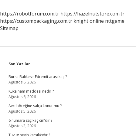
https://robotforum.com.tr
https://hazelnutstore.com.tr
https://custompackaging.com.tr
knight online
nttgame
Sitemap
Sidebar
Son Yazılar
Bursa Balıkesir Edremit arası kaç ?
Ağustos 6, 2026
Kuka ham maddesi nedir ?
Ağustos 6, 2026
Avcı böreğine salça konur mu ?
Ağustos 5, 2026
6 numara saç kaç cm’dir ?
Ağustos 3, 2026
Tuyug neyin karşılığıdır ?