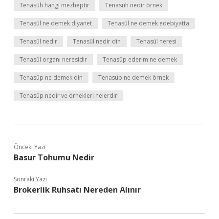
Tenasüh hangi mezheptir
Tenasüh nedir örnek
Tenasül ne demek diyanet
Tenasül ne demek edebiyatta
Tenasül nedir
Tenasül nedir din
Tenasül neresi
Tenasül organı neresidir
Tenasüp ederim ne demek
Tenasüp ne demek din
Tenasüp ne demek örnek
Tenasüp nedir ve örnekleri nelerdir
Önceki Yazı
Basur Tohumu Nedir
Sonraki Yazı
Brokerlik Ruhsatı Nereden Alınır