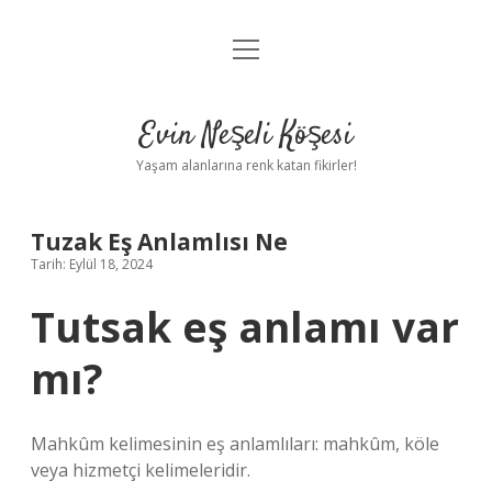
menüyü
Anasayfa
aç
Gizlilik Politikası
Evin Neşeli Köşesi
Yasal Uyarı
Yaşam alanlarına renk katan fikirler!
Hakkımızda
Tuzak Eş Anlamlısı Ne
Tarih: Eylül 18, 2024
Tutsak eş anlamı var
mı?
Mahkûm kelimesinin eş anlamlıları: mahkûm, köle
veya hizmetçi kelimeleridir.