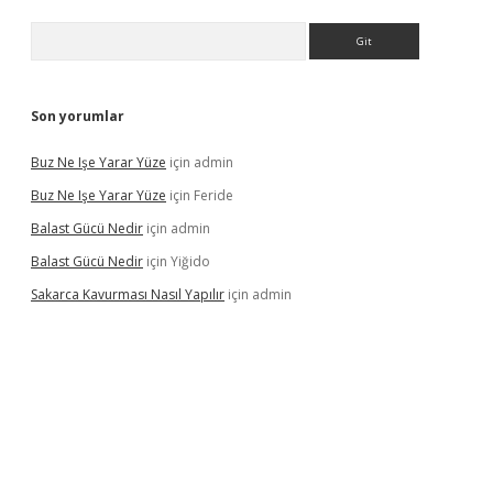
Arama
Son yorumlar
Buz Ne Işe Yarar Yüze
için
admin
Buz Ne Işe Yarar Yüze
için
Feride
Balast Gücü Nedir
için
admin
Balast Gücü Nedir
için
Yiğido
Sakarca Kavurması Nasıl Yapılır
için
admin
tulipbet.online/