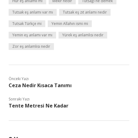
Hür eş anlamlı mı
Mekir nedir
Tutsağı ne demek
Tutsak eş anlamı var mı
Tutsak eş zıt anlamı nedir
Tutsak Türkçe mi
Yemin Allahın ismi mi
Yemin eş anlamı var mı
Yürek eş anlamlısı nedir
Zor eş anlamlısı nedir
Önceki Yazı
Ceza Nedir Kısaca Tanımı
Sonraki Yazı
Tente Metresi Ne Kadar