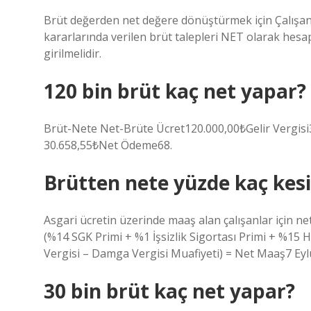
Brüt değerden net değere dönüştürmek için Çalışan
kararlarında verilen brüt talepleri NET olarak hesap
girilmelidir.
120 bin brüt kaç net yapar?
Brüt-Nete Net-Brüte Ücret120.000,00₺Gelir Vergis
30.658,55₺Net Ödeme68.
Brütten nete yüzde kaç kesi
Asgari ücretin üzerinde maaş alan çalışanlar için ne
(%14 SGK Primi + %1 İşsizlik Sigortası Primi + %15 
Vergisi – Damga Vergisi Muafiyeti) = Net Maaş7 Eyl
30 bin brüt kaç net yapar?