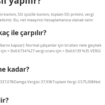
l yapılır?
kısmını, SSI işsizlik kısmını, toplam SSI primini, vergi
elisiniz. Bu, net maaşınızı hesaplamanıza olanak tanır.
ç ile çarpılır?
llarını kapsar): Normal çalışanlar için brütten nete geçmek
ı için = Bx0.6734 %27 vergi oranı için = Bx0.6139 %35 VERGİ
ne kadar?
2.337,07₺Damga Vergisi-37,93₺Toplam Vergi-3.575,00₺Net
ir?