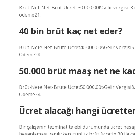
Brüt-Net-Net-Brüt-Ücret-30.000,00₺Gelir vergisi-
ödeme21.
40 bin brüt kaç net eder?
Brüt-Nete Net-Brüte Ücret40.000,00₺Gelir Vergisi
Ödeme28.
50.000 brüt maaş net ne ka
Brüt-Nete Net-Brüte Ücret50.000,00₺Gelir Vergisi
Ödeme34.
Ücret alacağı hangi ücrette
Bir çalışanın tazminat talebi durumunda ücret hesap
hesaplaması yapılırken günlük brüt ücretin 30 ile çar