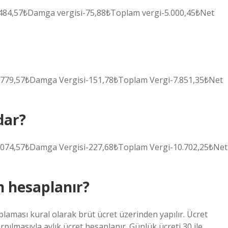
3.484,57₺Damga vergisi-75,88₺Toplam vergi-5.000,45₺Net
5.779,57₺Damga Vergisi-151,78₺Toplam Vergi-7.851,35₺Net
dar?
8.074,57₺Damga Vergisi-227,68₺Toplam Vergi-10.702,25₺Net
n hesaplanır?
laması kural olarak brüt ücret üzerinden yapılır. Ücret
pılmasıyla aylık ücret hesaplanır. Günlük ücreti 30 ile