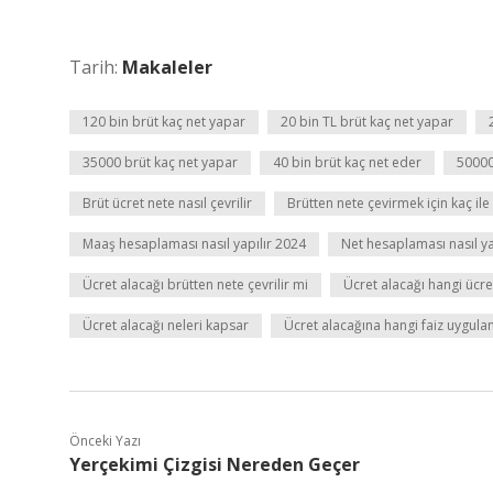
Tarih:
Makaleler
120 bin brüt kaç net yapar
20 bin TL brüt kaç net yapar
35000 brüt kaç net yapar
40 bin brüt kaç net eder
50000
Brüt ücret nete nasıl çevrilir
Brütten nete çevirmek için kaç ile 
Maaş hesaplaması nasıl yapılır 2024
Net hesaplaması nasıl ya
Ücret alacağı brütten nete çevrilir mi
Ücret alacağı hangi ücre
Ücret alacağı neleri kapsar
Ücret alacağına hangi faiz uygulan
Önceki Yazı
Yerçekimi Çizgisi Nereden Geçer