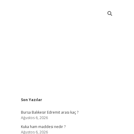
Sidebar
Son Yazılar
https://www.tuli
Bursa Balıkesir Edremit arası kaç ?
Ağustos 6, 2026
Kuka ham maddesi nedir ?
Ağustos 6, 2026