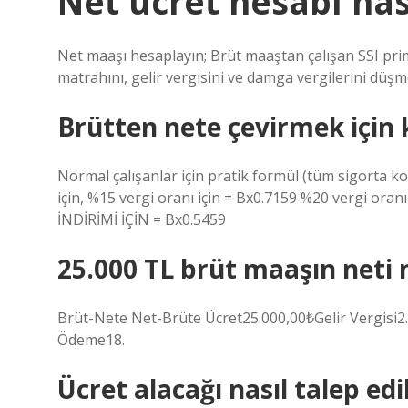
Net ücret hesabı nası
Net maaşı hesaplayın; Brüt maaştan çalışan SSI primi 
matrahını, gelir vergisini ve damga vergilerini düşm
Brütten nete çevirmek için ka
Normal çalışanlar için pratik formül (tüm sigorta ko
için, %15 vergi oranı için = Bx0.7159 %20 vergi oran
İNDİRİMİ İÇİN = Bx0.5459
25.000 TL brüt maaşın neti 
Brüt-Nete Net-Brüte Ücret25.000,00₺Gelir Vergisi
Ödeme18.
Ücret alacağı nasıl talep edil