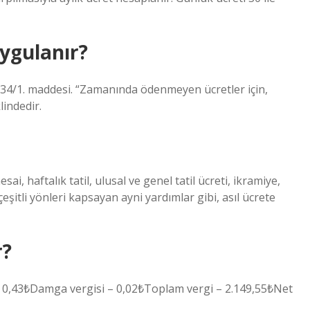
uygulanır?
 34/1. maddesi. “Zamanında ödenmeyen ücretler için,
lindedir.
i, haftalık tatil, ulusal ve genel tatil ücreti, ikramiye,
şitli yönleri kapsayan ayni yardımlar gibi, asıl ücrete
r?
– 0,43₺Damga vergisi – 0,02₺Toplam vergi – 2.149,55₺Net