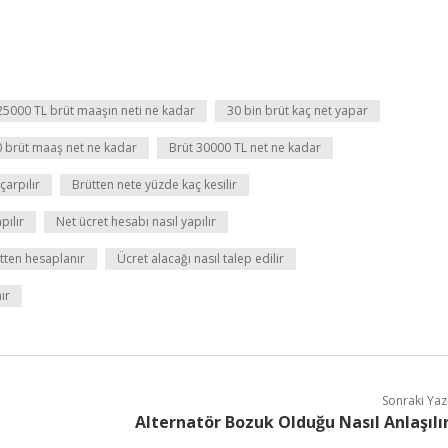
25000 TL brüt maaşın neti ne kadar
30 bin brüt kaç net yapar
 brüt maaş net ne kadar
Brüt 30000 TL net ne kadar
çarpılır
Brütten nete yüzde kaç kesilir
pılır
Net ücret hesabı nasıl yapılır
tten hesaplanır
Ücret alacağı nasıl talep edilir
ır
Sonraki Yaz
Alternatör Bozuk Olduğu Nasıl Anlaşılı