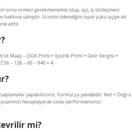
nin sona ermesi gerekmemekte olup, işçi, iş sözleşmesi
hakkına sahiptir. Ücretin ödendiğini ispat yükü işçiye ait
ne aittir.
r?
üt Maaş – (SGK Primi + İşsizlik Primi + Gelir Vergisi +
,56 – 126 – 60 – 840 = 4.
ır?
hesaplamalar yapabilirsiniz. Formül şu şekildedir: Net = Doğru
et puanınızı hesaplayarak sınav performansınızı
evrilir mi?