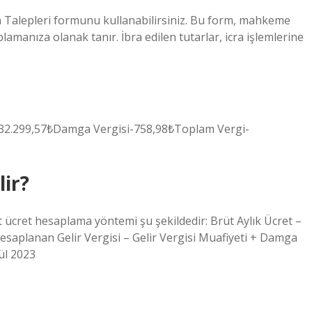
 Talepleri formunu kullanabilirsiniz. Bu form, mahkeme
lamanıza olanak tanır. İbra edilen tutarlar, icra işlemlerine
i32.299,57₺Damga Vergisi-758,98₺Toplam Vergi-
lir?
t ücret hesaplama yöntemi şu şekildedir: Brüt Aylık Ücret –
Hesaplanan Gelir Vergisi – Gelir Vergisi Muafiyeti + Damga
ül 2023