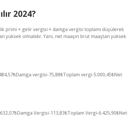
lır 2024?
ik primi + gelir vergisi + damga vergisi toplamı düşülerek
n yüksek olmalıdır. Yani, net maaşın brüt maaştan yüksek
?
3.484,57₺Damga vergisi-75,88₺Toplam vergi-5.000,45₺Net
4.632,07₺Damga Vergisi-113,83₺Toplam Vergi-6.425,90₺Net