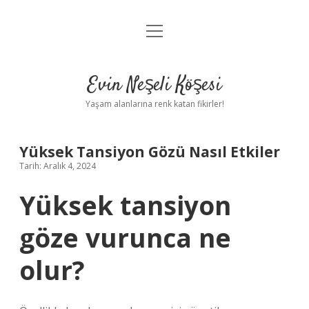
menüyü
Anasayfa
aç
Gizlilik Politikası
Evin Neşeli Köşesi
Yasal Uyarı
Yaşam alanlarına renk katan fikirler!
Hakkımızda
Yüksek Tansiyon Gözü Nasıl Etkiler
Tarih: Aralık 4, 2024
Yüksek tansiyon
göze vurunca ne
olur?