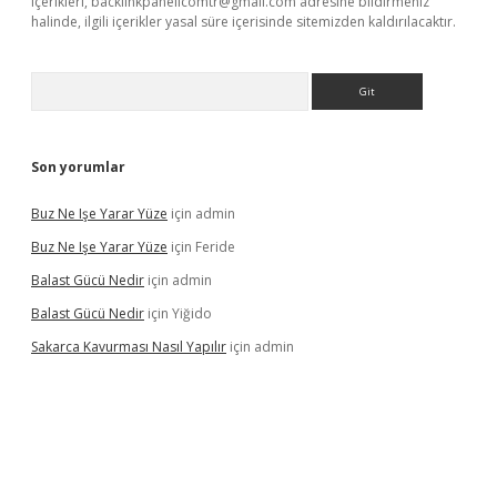
içerikleri,
backlinkpanelicomtr@gmail.com
adresine bildirmeniz
halinde, ilgili içerikler yasal süre içerisinde sitemizden kaldırılacaktır.
Arama
Son yorumlar
Buz Ne Işe Yarar Yüze
için
admin
Buz Ne Işe Yarar Yüze
için
Feride
Balast Gücü Nedir
için
admin
Balast Gücü Nedir
için
Yiğido
Sakarca Kavurması Nasıl Yapılır
için
admin